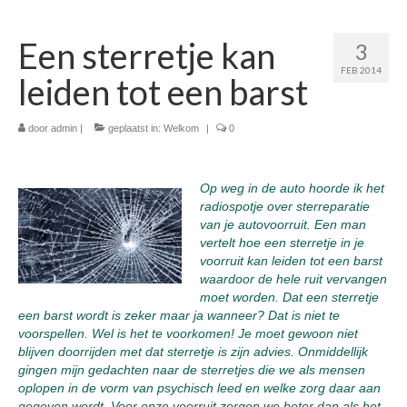
Een sterretje kan
3
FEB 2014
leiden tot een barst
door
admin
|
geplaatst in:
Welkom
|
0
Op weg in de auto hoorde ik het
radiospotje over sterreparatie
van je autovoorruit. Een man
vertelt hoe een sterretje in je
voorruit kan leiden tot een barst
waardoor de hele ruit vervangen
moet worden. Dat een sterretje
een barst wordt is zeker maar ja wanneer? Dat is niet te
voorspellen. Wel is het te voorkomen! Je moet gewoon niet
blijven doorrijden met dat sterretje is zijn advies. Onmiddellijk
gingen mijn gedachten naar de sterretjes die we als mensen
oplopen in de vorm van psychisch leed en welke zorg daar aan
gegeven wordt. Voor onze voorruit zorgen we beter dan als het