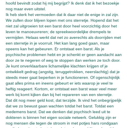
hoofd bevindt zodat hij mij begrijpt? Ik denk dat ik het bezoekje
nog maar even uitstel.
Ik heb sterk het vermoeden dat ik daar niet de enige in zal zijn.
We zullen door blijven lopen met ons sterretje. Hopend dat het
niet zal uitgroeien tot een barst door heel voorzichtig door het
leven te manoeuvreren; de spreekwoordelijke drempels te
vermijden. Helaas werkt dat net zo averechts als doorrijden met
een sterretje in je voorruit. Het kan lang goed gaan, maar
opeens kan het gebeuren. Er ontstaat een barst. Als je
psychische problemen hebt en je schenkt er geen aandacht aan
door ze te negeren of weg te stoppen dan werken ze toch door.
Je kunt onverklaarbare lichamelijke klachten krijgen of je
ontwikkelt gedrag (angstig, teruggetrokken, neerslachtig) dat je
steeds meer gaat beperken in je functioneren. Of ogenschijnlijk
gaat alles prima en ineens gebeurt er iets waarop je veel te
heftig reageert. Kortom, er ontstaat een barst waar veel meer
werk bij komt kijken dan bij het repareren van een sterretje.
Dat dit nog meer geld kost, dat terzijde. Ik vind het onbegrijpelijk
dat we zo bewust gaan wachten totdat het barst. Totdat een
medemens barst. Dat we denken dat psychisch leed uit te
dokteren is binnen het eigen sociale netwerk. Gelukkig zijn er
nog mensen die tegen de stroom in met potjes hars rondgaan