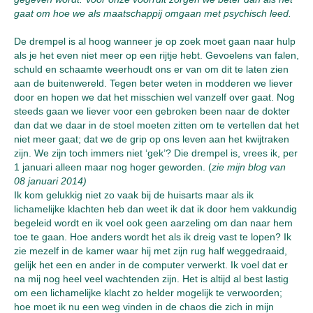
gaat om hoe we als maatschappij omgaan met psychisch leed.
De drempel is al hoog wanneer je op zoek moet gaan naar hulp
als je het even niet meer op een rijtje hebt. Gevoelens van falen,
schuld en schaamte weerhoudt ons er van om dit te laten zien
aan de buitenwereld. Tegen beter weten in modderen we liever
door en hopen we dat het misschien wel vanzelf over gaat. Nog
steeds gaan we liever voor een gebroken been naar de dokter
dan dat we daar in de stoel moeten zitten om te vertellen dat het
niet meer gaat; dat we de grip op ons leven aan het kwijtraken
zijn. We zijn toch immers niet ‘gek’? Die drempel is, vrees ik, per
1 januari alleen maar nog hoger geworden. (
zie mijn blog van
08 januari 2014)
Ik kom gelukkig niet zo vaak bij de huisarts maar als ik
lichamelijke klachten heb dan weet ik dat ik door hem vakkundig
begeleid wordt en ik voel ook geen aarzeling om dan naar hem
toe te gaan. Hoe anders wordt het als ik dreig vast te lopen? Ik
zie mezelf in de kamer waar hij met zijn rug half weggedraaid,
gelijk het een en ander in de computer verwerkt. Ik voel dat er
na mij nog heel veel wachtenden zijn. Het is altijd al best lastig
om een lichamelijke klacht zo helder mogelijk te verwoorden;
hoe moet ik nu een weg vinden in de chaos die zich in mijn