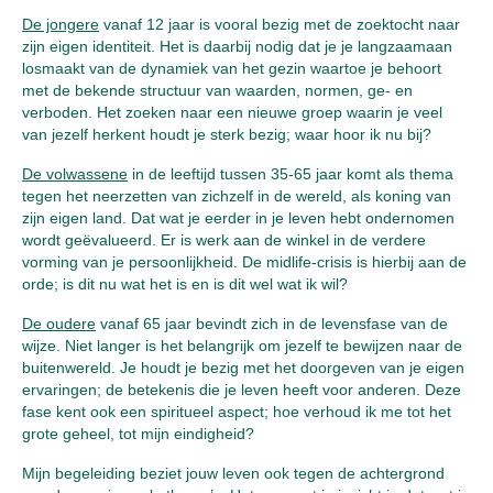
De jongere
vanaf 12 jaar is vooral bezig met de zoektocht naar
zijn eigen identiteit. Het is daarbij nodig dat je je langzaamaan
losmaakt van de dynamiek van het gezin waartoe je behoort
met de bekende structuur van waarden, normen, ge- en
verboden. Het zoeken naar een nieuwe groep waarin je veel
van jezelf herkent houdt je sterk bezig; waar hoor ik nu bij?
De volwassene
in de leeftijd tussen 35-65 jaar komt als thema
tegen het neerzetten van zichzelf in de wereld, als koning van
zijn eigen land. Dat wat je eerder in je leven hebt ondernomen
wordt geëvalueerd. Er is werk aan de winkel in de verdere
vorming van je persoonlijkheid. De midlife-crisis is hierbij aan de
orde; is dit nu wat het is en is dit wel wat ik wil?
De oudere
vanaf 65 jaar bevindt zich in de levensfase van de
wijze. Niet langer is het belangrijk om jezelf te bewijzen naar de
buitenwereld. Je houdt je bezig met het doorgeven van je eigen
ervaringen; de betekenis die je leven heeft voor anderen. Deze
fase kent ook een spiritueel aspect; hoe verhoud ik me tot het
grote geheel, tot mijn eindigheid?
Mijn begeleiding beziet jouw leven ook tegen de achtergrond